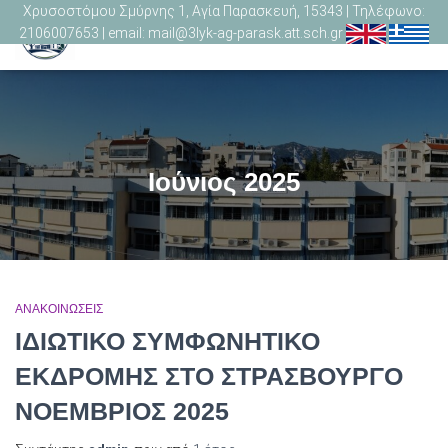
Χρυσοστόμου Σμύρνης 1, Αγία Παρασκευή, 15343 | Τηλέφωνο:
2106007653 | email: mail@3lyk-ag-parask.att.sch.gr
ΕΝΑΛ
ΠΛΟΉ
Ιούνιος 2025
ΑΝΑΚΟΙΝΩΣΕΙΣ
ΙΔΙΩΤΙΚΟ ΣΥΜΦΩΝΗΤΙΚΟ
ΕΚΔΡΟΜΗΣ ΣΤΟ ΣΤΡΑΣΒΟΥΡΓΟ
ΝΟΕΜΒΡΙΟΣ 2025