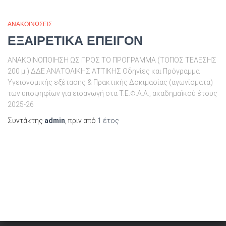
ΑΝΑΚΟΙΝΩΣΕΙΣ
ΕΞΑΙΡΕΤΙΚΑ ΕΠΕΙΓΟΝ
ΑΝΑΚΟΙΝΟΠΟΙΗΣΗ ΩΣ ΠΡΟΣ ΤΟ ΠΡΟΓΡΑΜΜΑ (ΤΟΠΟΣ ΤΕΛΕΣΗΣ
200 μ.) ΔΔΕ ΑΝΑΤΟΛΙΚΗΣ ΑΤΤΙΚΗΣ Οδηγίες και Πρόγραμμα
Υγειονομικής εξέτασης & Πρακτικής Δοκιμασίας (αγωνίσματα)
των υποψηφίων για εισαγωγή στα Τ.Ε.Φ.Α.Α., ακαδημαϊκού έτους
2025-26
Συντάκτης
admin
, πριν από
1 έτος