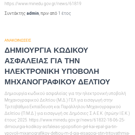
https://www.minedu.gov.gr/news/61819
Συντάκτης
admin
, πριν από
1 έτος
ΑΝΑΚΟΙΝΩΣΕΙΣ
ΔΗΜΙΟΥΡΓΙΑ ΚΩΔΙΚΟΥ
ΑΣΦΑΛΕΙΑΣ ΓΙΑ ΤΗΝ
ΗΛΕΚΤΡΟΝΙΚΗ ΥΠΟΒΟΛΗ
ΜΗΧΑΝΟΓΡΑΦΙΚΟΥ ΔΕΛΤΙΟΥ
Δημιουργία κωδικού ασφαλείας για την ηλεκτρονική υποβολή
Μηχανογραφικού Δελτίου (Μ.Δ.) ΓΕΛ για εισαγωγή στην
Τριτοβάθμια Εκπαίδευση και Παράλληλου Μηχανογραφικού
Δελτίου (Π.Μ.Δ.) για εισαγωγή σε Δημόσιες Σ.Α.Ε.Κ. (πρώην Ι.Ε.Κ.)
έτους 2025. https://www.minedu.gov.gr/news/61832-18-06-25-
dimiourgia-kodikoy-asfaleias-ypopsifion-gel-kai-epal-gia-tin-
ypovoli-mixanografikoy-deltiou-m-d-gia-eisagogi-stin-tritovathmia-