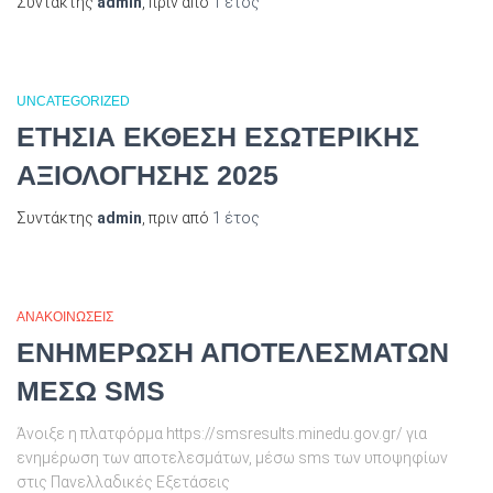
Συντάκτης
admin
, πριν από
1 έτος
UNCATEGORIZED
ΕΤΗΣΙΑ ΕΚΘΕΣΗ ΕΣΩΤΕΡΙΚΗΣ
ΑΞΙΟΛΟΓΗΣΗΣ 2025
Συντάκτης
admin
, πριν από
1 έτος
ΑΝΑΚΟΙΝΩΣΕΙΣ
ΕΝΗΜΕΡΩΣΗ ΑΠΟΤΕΛΕΣΜΑΤΩΝ
ΜΕΣΩ SMS
Άνοιξε η πλατφόρμα https://smsresults.minedu.gov.gr/ για
ενημέρωση των αποτελεσμάτων, μέσω sms των υποψηφίων
στις Πανελλαδικές Εξετάσεις