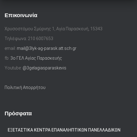
Επικοινωνία
Χρυσοστόμου Σμύρνης 1, Αγία Παρασκευή, 15343
Tηλέφωνα: 210 6007653
email:
mail@3lyk-ag-parask.att.sch.gr
fb:
3ο ΓΕΛ Αγίας Παρασκευής
Youtube:
@3gelagiasparaskevis
Πολιτική Απορρήτου
Πρόσφατα
ΕΞΕΤΑΣΤΙΚΆ ΚΈΝΤΡΑ ΕΠΑΝΑΛΗΠΤΙΚΏΝ ΠΑΝΕΛΛΑΔΙΚΏΝ